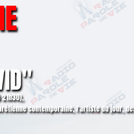
IE
VID"
 21h30),
rétienne contemporaine, l'artiste du jour, de