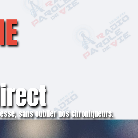
IE
direct
presse, sans oublier nos chroniqueurs.