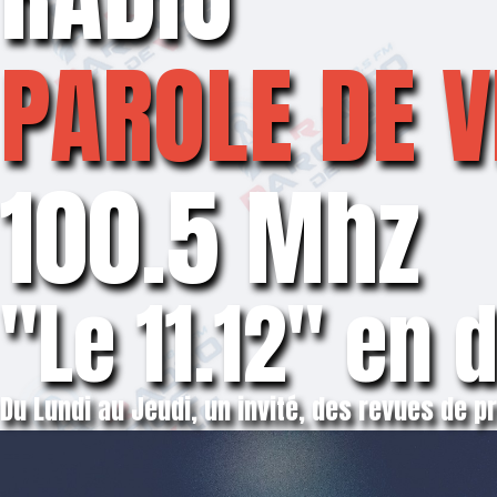
PAROLE DE V
100.5 Mhz
"Le 11.12" en 
Du Lundi au Jeudi, un invité, des revues de 