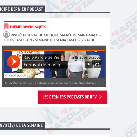
NOTRE DERNIER PODCAST
THÈME: DIVERS SUJETS
INVITÉ: FESTIVAL DE MUSIQUE SACRÉE DE SAINT-MALO -
LOUIS CASTELAIN - SEMAINE DU STABAT MATER VIVALDI
Radio Parole de Vie
·
Festival de musique sacrée de Saint-Malo - Louis Castelain - Semaine du Stabat Mater Vivaldi
LES DERNIERS PODCASTS DE RPV
INVITÉ(S) DE LA SEMAINE