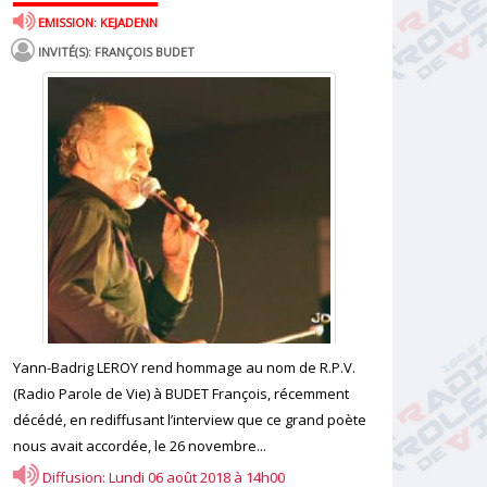
EMISSION: KEJADENN
INVITÉ(S): FRANÇOIS BUDET
Yann-Badrig LEROY rend hommage au nom de R.P.V.
(Radio Parole de Vie) à BUDET François, récemment
décédé, en rediffusant l’interview que ce grand poète
nous avait accordée, le 26 novembre...
Diffusion: Lundi 06 août 2018 à 14h00