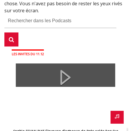
chose. Vous n'avez pas besoin de rester les yeux rivés
Malo et Guillaume LARDOUX, directeur de la voirie et
Fermer
sur votre écran.
de l'usage de l'espace public
Fermer
Fermer
Fermer
Fermer
Fermer
LES INVITES DU 11.12