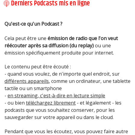
Derniers Podcasts mis en ligne
Qu'est-ce qu'un Podcast ?
Fermer
La non-violence est le sujet traité par Christian Lucas,
Formateur en non-violence et éducateur spécialisé
Cela peut être une
émission de radio que l'on veut
formateur et madiateur à l'IFMAN, au micro de Jean-
auprès d'enfants et jeunes en difficulté, Christian
Jean Christophe Nava reçoit Rozenn Perrot et Jean-
réécouter après sa diffusion (du replay)
ou une
Fermer
Christophe Nava
Lucas définit dans cette chronique, l'effet de régulation
François Vacher, tous deux membres de l'Association
émission spécifiquement produite pour internet.
Fermer
non violente
ATTAC. Le sujet de cet entretien: La dette public
interview de Sébastion Geofroy
Le contenu peut être écouté :
Fermer
ITV de Dan Luiten au micro de David Hermy
ITV avec Yvan du "Collectif Believe" au micro de David
Interview avec Yannick Billioux au micro de David
Samuel vous raconte son histoire et sa rencontre avec
- quand vous voulez, de n'importe quel endroit, sur
Fermer
Fermer
Hermy
Hermy
Rozenn PERROT, membre du CA national d'Attac et
Dieu.
différents appareils
, comme un ordinateur, une tablette
Fermer
Jean François VACHER, trésorier, membre d'Attac
Fermer
tactile ou un smartphone
Jersey Saint Malo explicitent les enjeux de la dette.
Fermer
Fermer
Fermer
-
en streaming, c'est-à-dire en lecture simple
- ou bien
téléchargez librement
- et légalement - les
Fermer
podcasts que vous souhaitez conserver, pour les
le lundi 30 avril à 17h30, Palais du Grand Large, salle du
sauvegarder sur votre appareil ou dans le cloud.
Grand Large
ITW de Stéphanie Pelherbe à propos de l'opération
Pendant que vous les écoutez, vous pouvez faire autre
Le Quatuor Eclisses (G. Blanco, A. Chambonnet, P.
Noël Solidaire