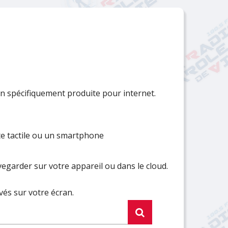
Fermer
Fermer
Fermer
Fermer
Fermer
Fermer
Fermer
Fermer
Fermer
Fermer
Fermer
Fermer
Fermer
Fermer
Fermer
Fermer
Fermer
 spécifiquement produite pour internet.
te tactile ou un smartphone
egarder sur votre appareil ou dans le cloud.
vés sur votre écran.