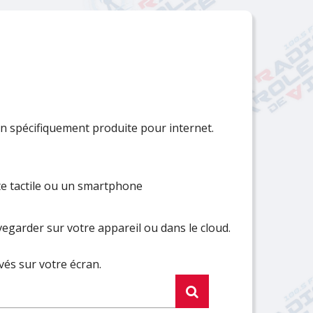
Fermer
Fermer
Fermer
Fermer
Fermer
Fermer
Fermer
Fermer
Fermer
Fermer
Fermer
Fermer
Fermer
Fermer
Fermer
Fermer
Fermer
 spécifiquement produite pour internet.
te tactile ou un smartphone
egarder sur votre appareil ou dans le cloud.
vés sur votre écran.