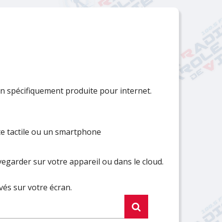
Fermer
Fermer
Fermer
Fermer
Fermer
Fermer
Fermer
 spécifiquement produite pour internet.
te tactile ou un smartphone
egarder sur votre appareil ou dans le cloud.
vés sur votre écran.