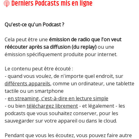
Derniers Podcasts mis en ligne
Qu'est-ce qu'un Podcast ?
Cela peut être une
émission de radio que l'on veut
réécouter après sa diffusion (du replay)
ou une
Photographe, elle a publié un recueil de 36 photos,
émission spécifiquement produite pour internet.
"J'irai creuser la mer", pulbié chez Strandflat éditions.
Fermer
Ce livre, petit par son format, mais grand par les
Le contenu peut être écouté :
possibilités qu'il nous offre de nous évader de notre
Fermer
- quand vous voulez, de n'importe quel endroit, sur
quotidien parfois morose grâce à sa poésie, à son
différents appareils
, comme un ordinateur, une tablette
regard qu'elle porte sur les êtres qui lui sont chers ou
tactile ou un smartphone
la nature qui nous entoure.
Fermer
Fermer
Fermer
Fermer
Fermer
-
en streaming, c'est-à-dire en lecture simple
Fermer
- ou bien
téléchargez librement
- et légalement - les
Fermer
Fermer
podcasts que vous souhaitez conserver, pour les
Fermer
Fermer
Fermer
Fermer
sauvegarder sur votre appareil ou dans le cloud.
Fermer
Pendant que vous les écoutez, vous pouvez faire autre